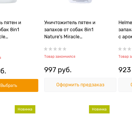
ь пятен и
Уничтожитель пятен и
Helme
обак 8in1
запахов от собак 8in1
запа
cle
Nature's Miracle
с аро
ный
универсальный, спрей
Товар закончился
Товар 
я
997
 руб.
923
б.
Оформить предзаказ
Выбрать
Новинка
Новинка