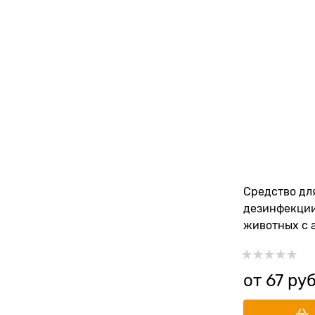
Средство дл
дезинфекции
животных с 
лаванды (ко
от
67
 руб