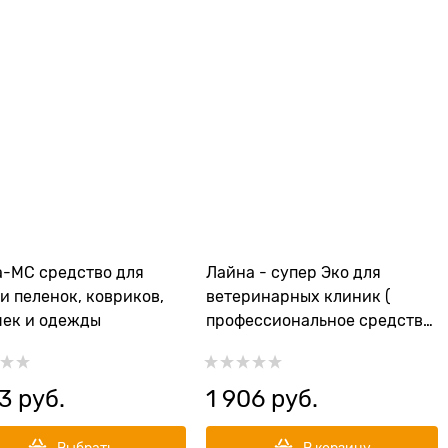
-МС средство для
Лайна - супер Эко для
и пеленок, ковриков,
ветеринарных клиник (
ек и одежды
профессиональное средство
для дезинфекции )
3
 руб.
1 906
 руб.