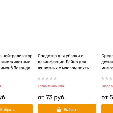
ts нейтрализатор
Средство для уборки и
Средс
шних животных
дезинфекции Лайна для
дези
Лимон&Лаванда
животных с маслом пихты
мимоз
я
Товар закончился
Товар 
уб.
от
73
 руб.
от
5
Выбрать
Выбрать