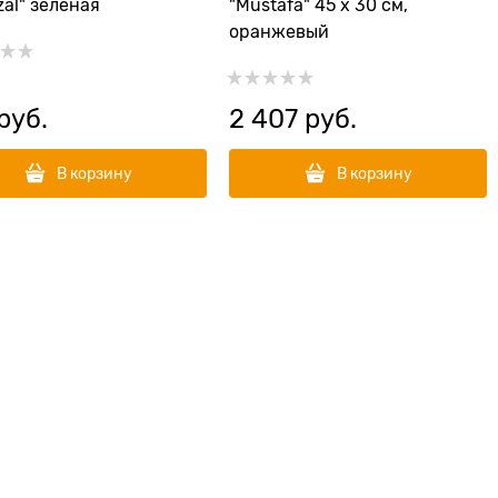
zal" зеленая
"Mustafa" 45 х 30 см,
оранжевый
 руб.
2 407
 руб.
В корзину
В корзину