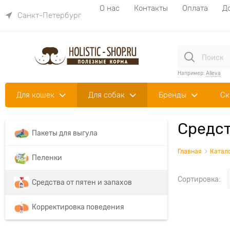
О нас
Контакты
Оплата
Д
Санкт-Петербург
Например:
Alleva
Для кошек
Для собак
Бренды
Ск
Средст
Пакеты для выгула
Главная
Катал
Пеленки
Сортировка:
Средства от пятен и запахов
Корректировка поведения