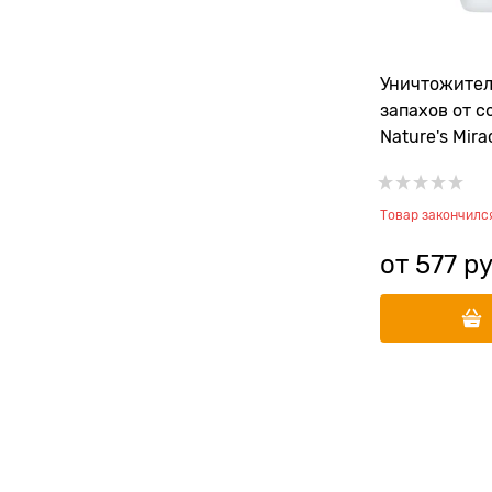
Уничтожител
запахов от с
Nature's Mira
универсаль
Товар закончилс
от
577
 ру