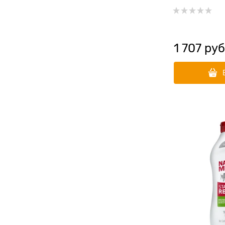
Traditional L
1 707
 руб