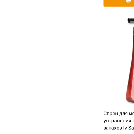
Спрей для м
устранения 
запахов Iv S