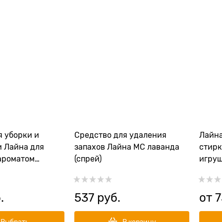
я уборки и
Средство для удаления
Лайна
 Лайна для
запахов Лайна МС лаванда
стирк
ароматом
(спрей)
игруш
нцентрат)
.
537
 руб.
от
7