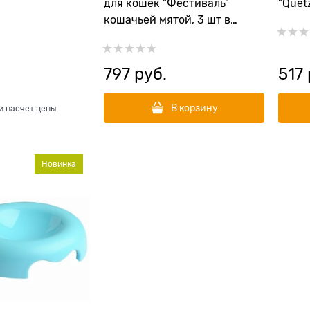
для кошек "Фестиваль"
"Quet
кошачьей мятой, 3 шт в
комплекте
797
 руб.
517
В корзину
и насчет цены
Новинка