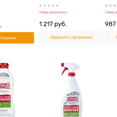
ine KS Odor Stop
Nature's Miracle No More
Destr
Marking S/O Remover
Товар закончился
Товар 
1 217
 руб.
987
.
Оформить предзаказ
В корзину