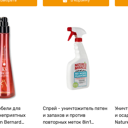
Выбрать
В корзину
ебели для
Спрей - уничтожитель пятен
Уничт
неприятных
и запахов и против
и оса
an Bernard
повторных меток 8in1
Nature